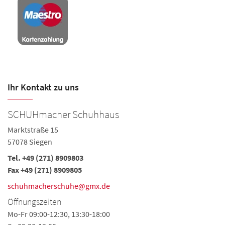
Ihr Kontakt zu uns
SCHUHmacher Schuhhaus
R
Marktstraße 15
Kö
57078 Siegen
57
Tel.
+49 (271) 8909803
Te
Fax +49 (271) 8909805
s
schuhmacherschuhe@gmx.de
Ö
Öffnungszeiten
Mo
Mo-Fr 09:00-12:30, 13:30-18:00
Sa