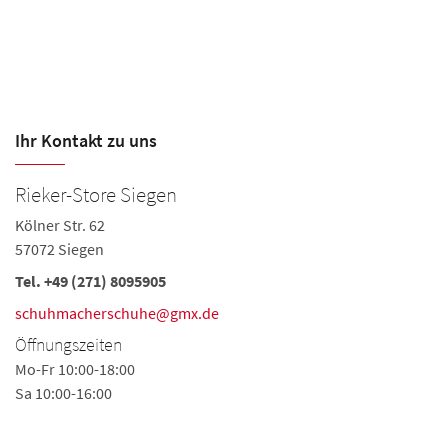
Ihr Kontakt zu uns
Rieker-Store Siegen
S
Kölner Str. 62
Rö
57072 Siegen
57
Tel.
+49 (271) 8095905
Te
schuhmacherschuhe@gmx.de
s
Öffnungszeiten
Ö
Mo-Fr 10:00-18:00
Mo
Sa 10:00-16:00
Sa